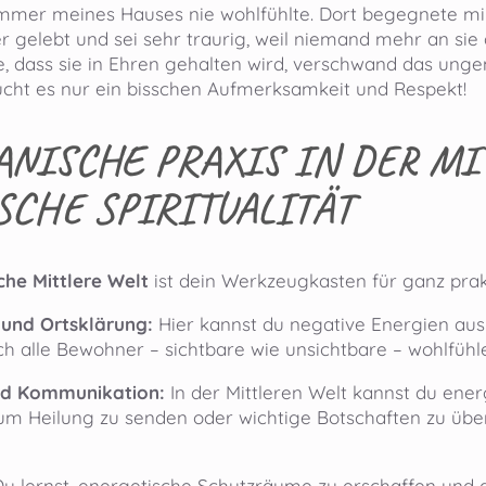
mer meines Hauses nie wohlfühlte. Dort begegnete mir ei
r gelebt und sei sehr traurig, weil niemand mehr an sie
te, dass sie in Ehren gehalten wird, verschwand das un
ht es nur ein bisschen Aufmerksamkeit und Respekt!
NISCHE PRAXIS IN DER MI
SCHE SPIRITUALITÄT
he Mittlere Welt
ist dein Werkzeugkasten für ganz prakti
 und Ortsklärung:
Hier kannst du negative Energien au
ch alle Bewohner – sichtbare wie unsichtbare – wohlfühl
nd Kommunikation:
In der Mittleren Welt kannst du ene
 um Heilung zu senden oder wichtige Botschaften zu übe
u lernst, energetische Schutzräume zu erschaffen und d