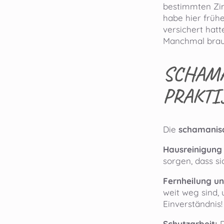
bestimmten Zim
habe hier frühe
versichert hat
Manchmal brauc
SCHAMA
PRAKTI
Die
schamanisc
Hausreinigung
sorgen, dass si
Fernheilung u
weit weg sind,
Einverständnis!
Schutzarbeit:
D