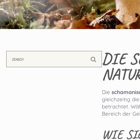
DIE S
Search
for:
NATU
Die
schamanisc
gleichzeitig di
betrachtet. Wä
Bereich der Gei
WIE SI