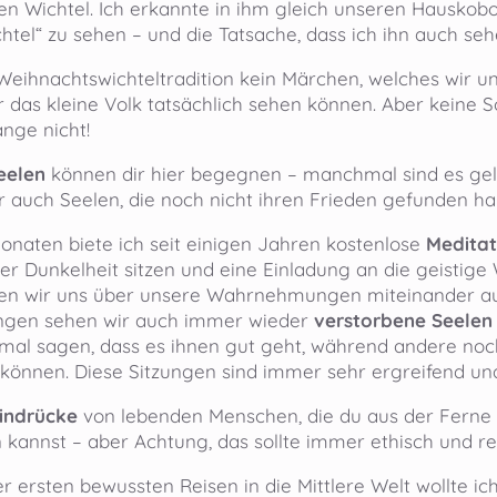
n Wichtel. Ich erkannte in ihm gleich unseren Hauskobol
tel“ zu sehen – und die Tatsache, dass ich ihn auch sehe
 Weihnachtswichteltradition kein Märchen, welches wir un
er das kleine Volk tatsächlich sehen können. Aber kein
nge nicht!
eelen
können dir hier begegnen – manchmal sind es geli
auch Seelen, die noch nicht ihren Frieden gefunden ha
onaten biete ich seit einigen Jahren kostenlose
Medita
ger Dunkelheit sitzen und eine Einladung an die geistige 
en wir uns über unsere Wahrnehmungen miteinander a
ungen sehen wir auch immer wieder
verstorbene Seelen
 mal sagen, dass es ihnen gut geht, während andere noch
 können. Diese Sitzungen sind immer sehr ergreifend un
Eindrücke
von lebenden Menschen, die du aus der Fern
kannst – aber Achtung, das sollte immer ethisch und re
r ersten bewussten Reisen in die Mittlere Welt wollte i