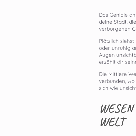
Das Geniale a
deine Stadt, d
verborgenen G
Plötzlich siehs
oder unruhig a
Augen unsichtb
erzählt dir sei
Die Mittlere W
verbunden, wo 
sich wie unsic
WESEN 
WELT