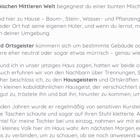
schen Mittleren Welt
begegnest du einer bunten Misc
nd hier zu Hause – Baum-, Stein-, Wasser- und Pflanzen
eder Ort hat seine eigenen Hüter, und wenn du lernst, m
n deiner Umgebung.
d Ortsgeister
kümmern sich um bestimmte Gebäude oder
ndere eher neutral oder sogar etwas mürrisch – genau w
und ich in unser jetziges Haus zogen, hatten wir beide 
 Auch erfuhren wir von den Nachbarn über Trennungen, St
her beschloss ich, zu den
Hausgeistern
und Ortskräften 
n kleinen koboldähnlichen Hausgeist, der verschüchter
gut zu, tröstete ihn und bat ihn, hinunter zu kommen, um
den Jahren wurde er regelmäßig von sensitiven Kurst
re Taschen schaute und sogar auf ihren Stuhl kletterte. A
tel für meine Tochter bei uns einzog, nahmen wir mit
el kleines Volk hier im Haus wahr. Am nächsten Morgen e
ns zu verbinden, um zu schauen, ob sie noch anwesend 