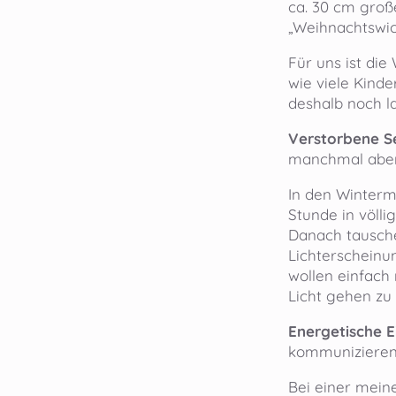
ca. 30 cm große
„Weihnachtswich
Für uns ist die
wie viele Kind
deshalb noch la
Verstorbene S
manchmal aber 
In den Winterm
Stunde in völli
Danach tausch
Lichterschein
wollen einfach
Licht gehen zu
Energetische 
kommunizieren 
Bei einer meine