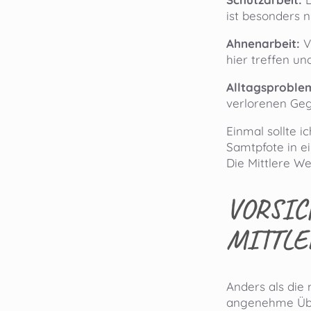
ist besonders 
Ahnenarbeit:
V
hier treffen u
Alltagsproble
verlorenen Geg
Einmal sollte i
Samtpfote in ei
Die Mittlere We
VORSIC
MITTLE
Anders als die
angenehme Übe