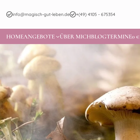
info@magisch-gut-leben.de
+(49) 4105 - 675354
HOME
ANGEBOTE
ÜBER MICH
BLOG
TERMINE
0 €