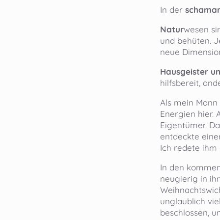
In der
schamani
Natur
wesen si
und behüten. J
neue Dimensio
Hausgeister un
hilfsbereit, a
Als mein Mann 
Energien hier.
Eigentümer. Da
entdeckte eine
Ich redete ihm 
In den kommen
neugierig in ih
Weihnachtswich
unglaublich vi
beschlossen, u