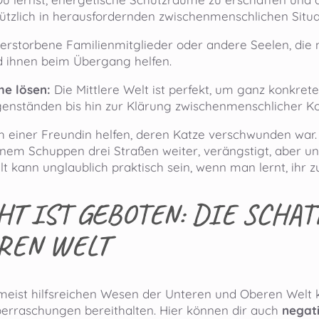
nützlich in herausfordernden zwischenmenschlichen Situa
erstorbene Familienmitglieder oder andere Seelen, die n
nd ihnen beim Übergang helfen.
me lösen:
Die Mittlere Welt ist perfekt, um ganz konkr
enständen bis hin zur Klärung zwischenmenschlicher Kon
ch einer Freundin helfen, deren Katze verschwunden war. I
nem Schuppen drei Straßen weiter, verängstigt, aber unv
lt kann unglaublich praktisch sein, wenn man lernt, ihr z
HT IST GEBOTEN: DIE SCHA
REN WELT
 meist hilfsreichen Wesen der Unteren und Oberen Welt
rraschungen bereithalten. Hier können dir auch
negat