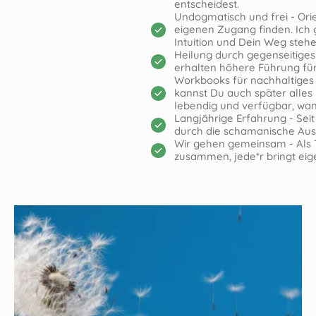
entscheidest.
Undogmatisch und frei - Ori
eigenen Zugang finden. Ich 
Intuition und Dein Weg steh
Heilung durch gegenseitiges 
erhalten höhere Führung fü
Workbooks für nachhaltiges
kannst Du auch später alles
lebendig und verfügbar, wa
Langjährige Erfahrung - Seit
durch die schamanische Ausb
Wir gehen gemeinsam - Als T
zusammen, jede*r bringt eig