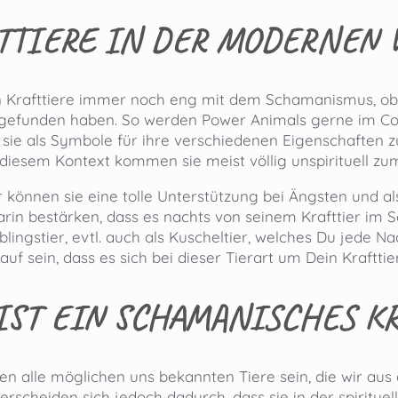
TTIERE IN DER MODERNEN 
n Krafttiere immer noch eng mit dem Schamanismus, obw
efunden haben. So werden Power Animals gerne im Coac
sie als Symbole für ihre verschiedenen Eigenschaften 
 diesem Kontext kommen sie meist völlig unspirituell zum
r können sie eine tolle Unterstützung bei Ängsten und a
rin bestärken, dass es nachts von seinem Krafttier im Sc
lingstier, evtl. auch als Kuscheltier, welches Du jede N
auf sein, dass es sich bei dieser Tierart um Dein Krafttie
IST EIN SCHAMANISCHES KR
nen alle möglichen uns bekannten Tiere sein, die wir a
erscheiden sich jedoch dadurch, dass sie in der spiritu