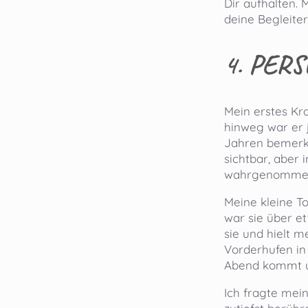
Dir aufhalten.
deine Begleiter
4.
PERS
Mein erstes Kra
hinweg war er j
Jahren bemerkt
sichtbar, aber
wahrgenomme
Meine kleine T
war sie über e
sie und hielt m
Vorderhufen in
Abend kommt un
Ich fragte mein