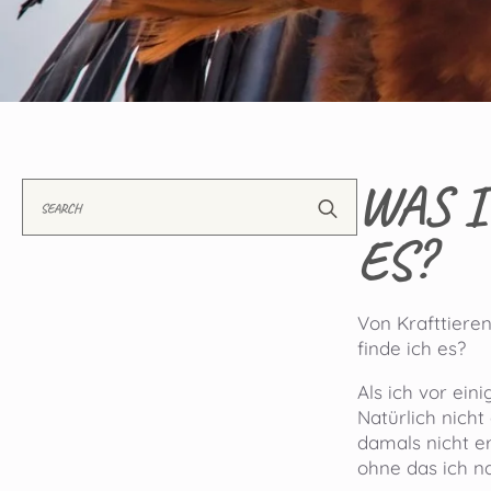
WAS I
Search
for:
ES?
Von Krafttieren
finde ich es?
Als ich vor ein
Natürlich nicht
damals nicht er
ohne das ich na