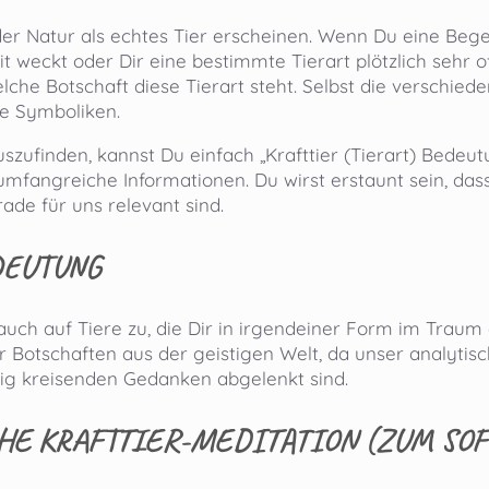
 der Natur als echtes Tier erscheinen. Wenn Du eine Beg
 weckt oder Dir eine bestimmte Tierart plötzlich sehr o
lche Botschaft diese Tierart steht. Selbst die verschie
he Symboliken.
zufinden, kannst Du einfach „Krafttier (Tierart) Bedeut
fangreiche Informationen. Du wirst erstaunt sein, das
rade für uns relevant sind.
DEUTUNG
.R. auch auf Tiere zu, die Dir in irgendeiner Form im Trau
 Botschaften aus der geistigen Welt, da unser analytisc
dig kreisenden Gedanken abgelenkt sind.
CHE KRAFTTIER-MEDITATION (ZUM SO