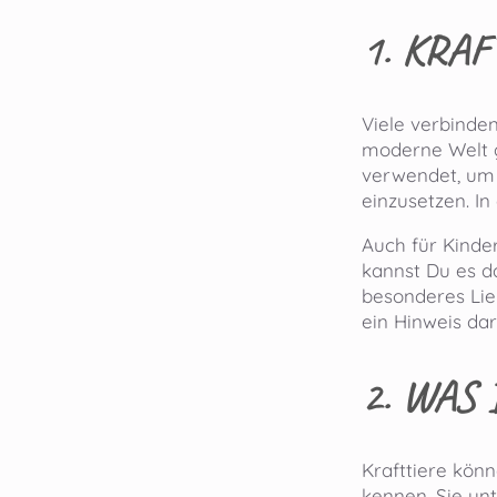
1.
KRAF
Viele verbinde
moderne Welt g
verwendet, um 
einzusetzen. In
Auch für Kinde
kannst Du es da
besonderes Lieb
ein Hinweis dar
2.
WAS 
Krafttiere kön
kennen. Sie unt