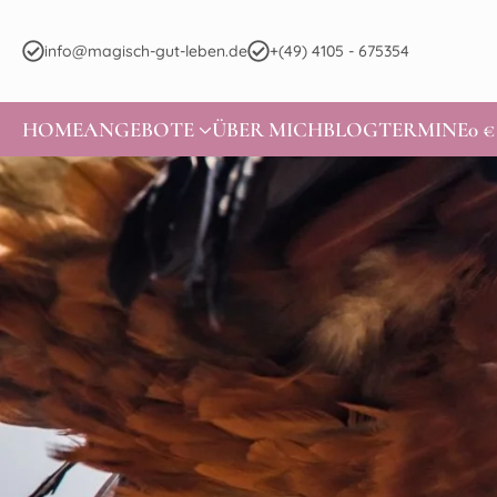
info@magisch-gut-leben.de
+(49) 4105 - 675354
HOME
ANGEBOTE
ÜBER MICH
BLOG
TERMINE
0 €