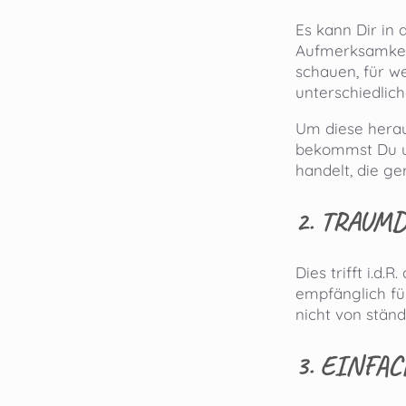
Es kann Dir in
Aufmerksamkeit
schauen, für we
unterschiedlic
Um diese heraus
bekommst Du um
handelt, die ge
2. TRAUM
Dies trifft i.d
empfänglich für
nicht von stän
3. EINFA