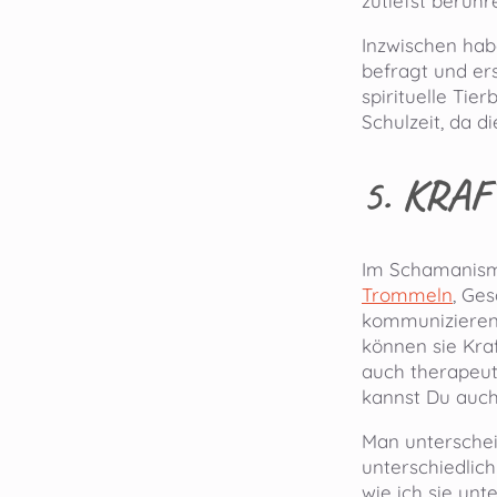
zutiefst berühr
Inzwischen hab
befragt und ers
spirituelle Tie
Schulzeit, da d
5.
KRAF
Im Schamanismu
Trommeln
, Ge
kommunizieren.
können sie Kraf
auch therapeut
kannst Du auch
Man unterscheid
unterschiedlich
wie ich sie unt