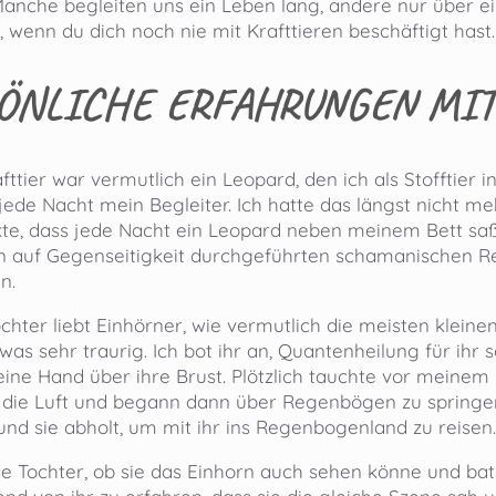
 Manche begleiten uns ein Leben lang, andere nur über 
, wenn du dich noch nie mit Krafttieren beschäftigt hast.
ÖNLICHE ERFAHRUNGEN MIT
fttier war vermutlich ein Leopard, den ich als Stofftier 
ede Nacht mein Begleiter. Ich hatte das längst nicht meh
e, dass jede Nacht ein Leopard neben meinem Bett saß.
 in auf Gegenseitigkeit durchgeführten schamanischen 
n.
ochter liebt Einhörner, wie vermutlich die meisten klei
twas sehr traurig. Ich bot ihr an, Quantenheilung für i
eine Hand über ihre Brust. Plötzlich tauchte vor meinem 
 die Luft und begann dann über Regenbögen zu springen.
d sie abholt, um mit ihr ins Regenbogenland zu reisen. 
e Tochter, ob sie das Einhorn auch sehen könne und bat 