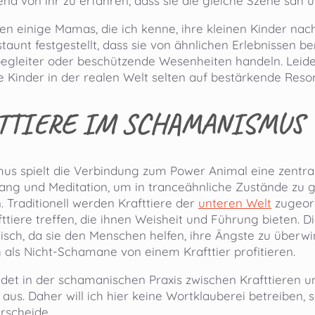
end von ihr zu erfahren, dass sie die gleiche Szene sah u
en einige Mamas, die ich kenne, ihre kleinen Kinder nac
taunt festgestellt, dass sie von ähnlichen Erlebnissen 
rbegleiter oder beschützende Wesenheiten handeln. Leider 
ie Kinder in der realen Welt selten auf bestärkende Reso
TTIERE IM SCHAMANISMUS
s spielt die Verbindung zum Power Animal eine zentra
sang und Meditation, um in tranceähnliche Zustände zu g
 Traditionell werden Krafttiere der
unteren Welt
zugeor
ttiere treffen, die ihnen Weisheit und Führung bieten. Die
isch, da sie den Menschen helfen, ihre Ängste zu überwi
 als Nicht-Schamane von einem Krafttier profitieren.
et in der schamanischen Praxis zwischen Krafttieren und H
 aus. Daher will ich hier keine Wortklauberei betreiben
erscheide.