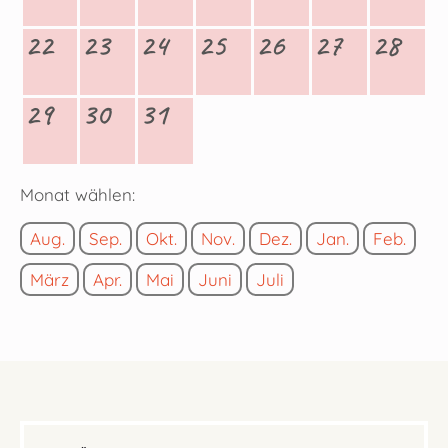
22
23
24
25
26
27
28
29
30
31
Monat wählen:
Aug.
Sep.
Okt.
Nov.
Dez.
Jan.
Feb.
März
Apr.
Mai
Juni
Juli