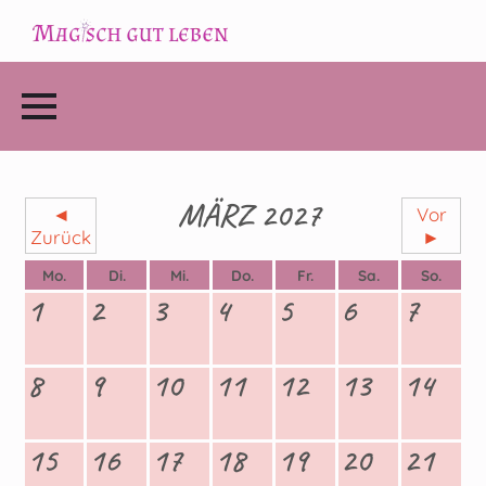
MÄRZ 2027
◄
Vor
Zurück
►
Mo.
Di.
Mi.
Do.
Fr.
Sa.
So.
1
2
3
4
5
6
7
8
9
10
11
12
13
14
15
16
17
18
19
20
21