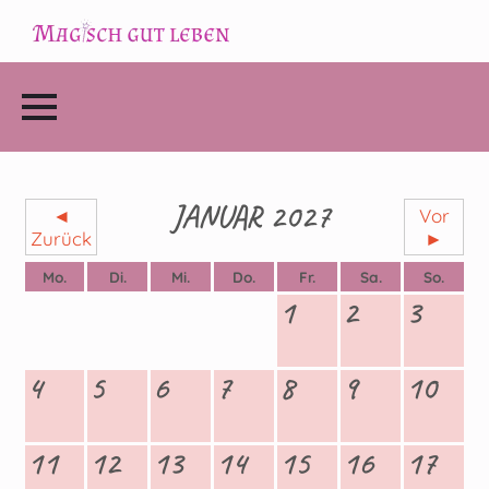
JANUAR 2027
◄
Vor
Zurück
►
Mo.
Di.
Mi.
Do.
Fr.
Sa.
So.
1
2
3
4
5
6
7
8
9
10
11
12
13
14
15
16
17