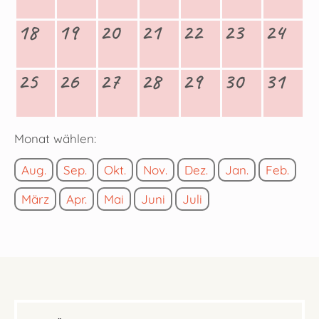
18
19
20
21
22
23
24
25
26
27
28
29
30
31
Monat wählen:
Aug.
Sep.
Okt.
Nov.
Dez.
Jan.
Feb.
März
Apr.
Mai
Juni
Juli