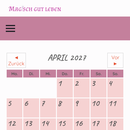
APRIL 2027
◄
Vor
Zurück
►
Mo.
Di.
Mi.
Do.
Fr.
Sa.
So.
1
2
3
4
5
6
7
8
9
10
11
12
13
14
15
16
17
18