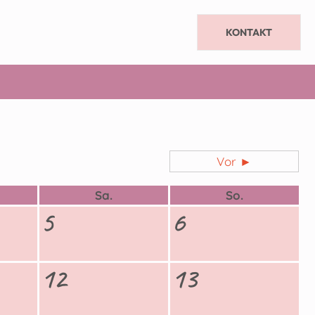
KONTAKT
Vor ►
Sa.
So.
5
6
12
13