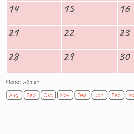
14
15
16
21
22
23
28
29
30
Monat wählen:
Aug.
Sep.
Okt.
Nov.
Dez.
Jan.
Feb.
M