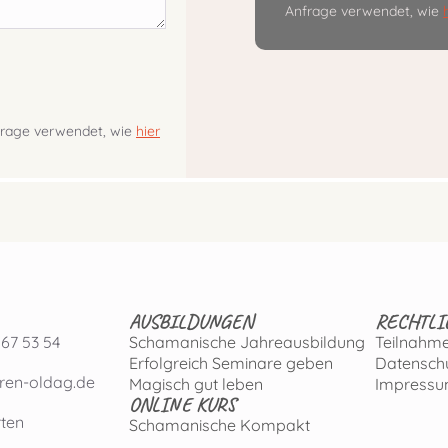
Anfrage verwendet, wie
nfrage verwendet, wie
hier
AUSBILDUNGEN
RECHTLI
 67 53 54
Schamanische Jahreausbildung
Teilnahm
Erfolgreich Seminare geben
Datensch
ren-oldag.de
Magisch gut leben
Impress
ONLINE KURS
ten
Schamanische Kompakt