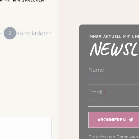
R MIT MIR SPRECHEN?
2
Kontaktdaten
IMMER AKTUELL MIT U
NEWSL
Name
Email
*
ABONNIEREN
Die erfassten Daten werd