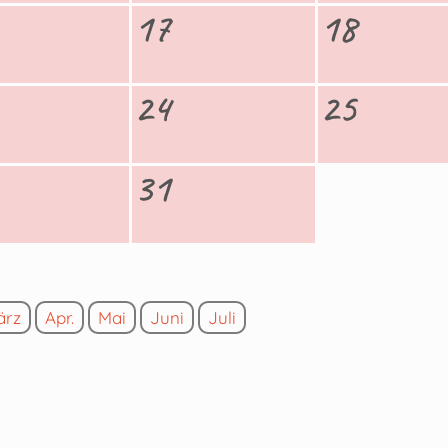
17
18
24
25
31
ärz
Apr.
Mai
Juni
Juli