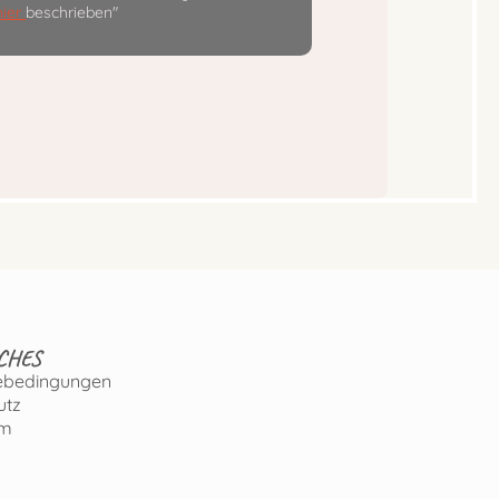
hier
beschrieben"
CHES
ebedingungen
utz
um