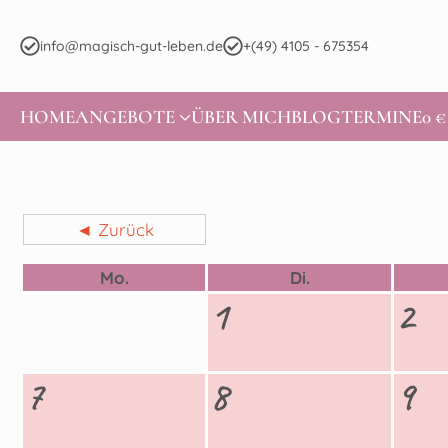
info@magisch-gut-leben.de
+(49) 4105 - 675354
HOME
ANGEBOTE
ÜBER MICH
BLOG
TERMINE
0 €
◄ Zurück
Mo.
Di.
1
2
7
8
9